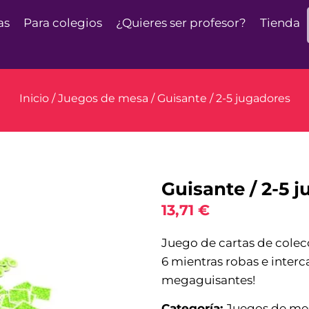
as
Para colegios
¿Quieres ser profesor?
Tienda
Inicio
/
Juegos de mesa
/ Guisante / 2-5 jugadores
Guisante / 2-5 
13,71
€
Juego de cartas de colecc
6 mientras robas e inter
megaguisantes!
Categoría:
Juegos de me