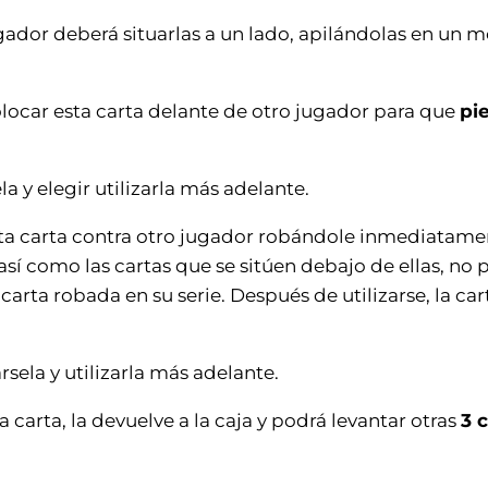
ugador deberá situarlas a un lado, apilándolas en un m
olocar esta carta delante de otro jugador para que
pi
 y elegir utilizarla más adelante.
ta carta contra otro jugador robándole inmediatamen
, así como las cartas que se sitúen debajo de ellas, n
carta robada en su serie. Después de utilizarse, la ca
ela y utilizarla más adelante.
 carta, la devuelve a la caja y podrá levantar otras
3 