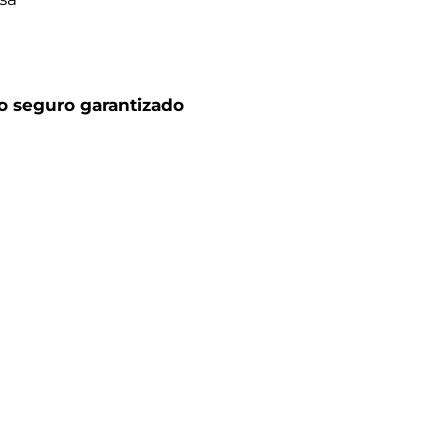
o seguro garantizado