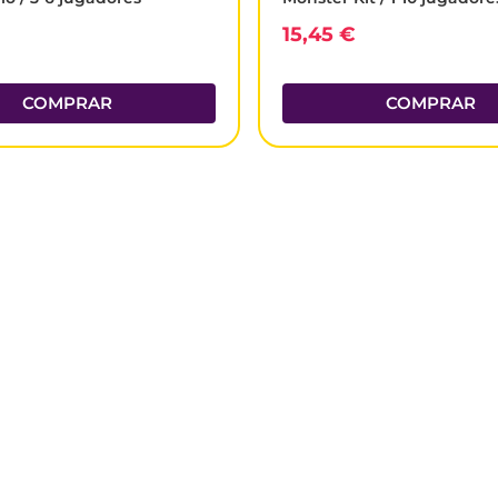
15,45
€
COMPRAR
COMPRAR