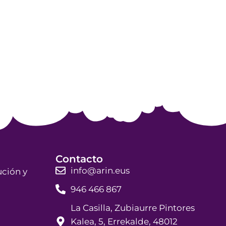
Contacto
info@arin.eus
ución y
946 466 867
La Casilla, Zubiaurre Pintores
Kalea, 5, Errekalde, 48012