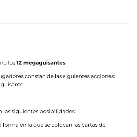
ano los
12 megaguisantes
.
jugadores constan de las siguientes acciones:
-guisante.
 las siguientes posibilidades:
a forma en la que se colocan las cartas de