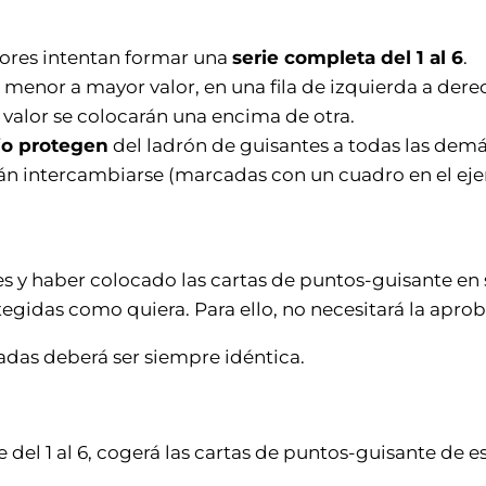
dores intentan formar una
serie completa del 1 al 6
.
menor a mayor valor, en una fila de izquierda a dere
valor se colocarán una encima de otra.
jo protegen
del ladrón de guisantes a todas las demás
rán intercambiarse (marcadas con un cuadro en el ej
s y haber colocado las cartas de puntos-guisante en 
egidas como quiera. Para ello, no necesitará la aprob
adas deberá ser siempre idéntica.
l 1 al 6, cogerá las cartas de puntos-guisante de esta
.