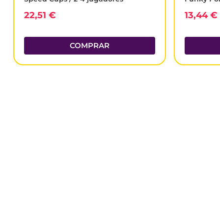
22,51
€
13,44
€
COMPRAR