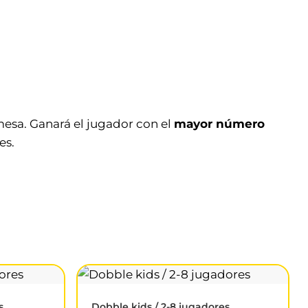
 mesa. Ganará el jugador con el
mayor número
es.
s
Dobble kids / 2-8 jugadores