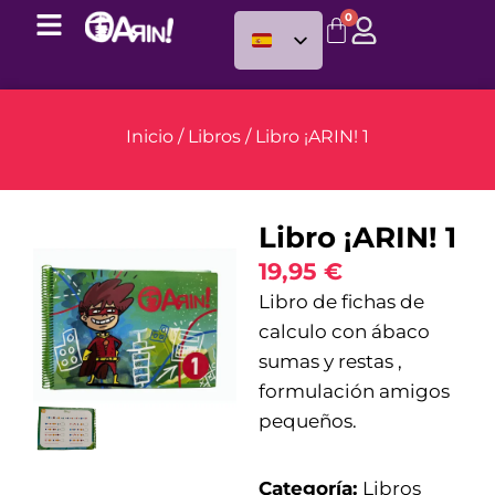
0
Inicio
/
Libros
/ Libro ¡ARIN! 1
Libro ¡ARIN! 1
19,95
€
Libro de fichas de
calculo con ábaco
sumas y restas ,
formulación amigos
pequeños.
Categoría:
Libros